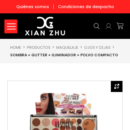
Ir
Quiénes somos
Condiciones de despacho
al
contenido
Carr
HOME
PRODUCTOS
MAQUILLAJE
OJOS Y CEJAS
SOMBRA + GLITTER + ILUMINADOR + POLVO COMPACTO