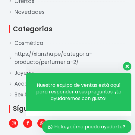
Ofertas
Nuestro equipo de ventas está aquí
para responder a sus preguntas. ¡Lo
Novedades
ayudaremos con gusto!
Categorías
Ventas Provincia
Cosmética
Xian Zhu
Disponible
https://xianzhu.pe/categoria-
producto/perfumeria-2/
Ventas Lima 1
Xian Zhu
Joyería
Disponible
Accesorios y otros
Ventas Lima 2
Sex Shop
Xian Zhu
Disponible
Síguenos
I
F
W
n
a
h
Hola, ¿cómo puedo ayudarte?
s
c
a
t
e
t