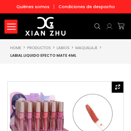
Ir
Quiénes somos
Condiciones de despacho
al
contenido
Carr
HOME
PRODUCTOS
LABIOS
MAQUILLAJE
LABIAL LIQUIDO EFECTO MATE 4ML