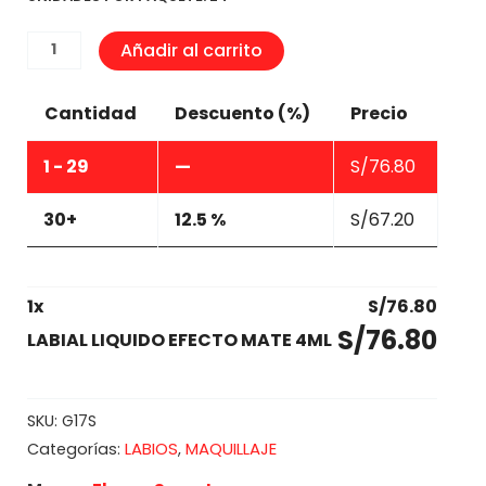
LABIAL
Añadir al carrito
LIQUIDO
EFECTO
Cantidad
Descuento (%)
Precio
MATE
4ML
1 - 29
—
S/
76.80
cantidad
30+
12.5 %
S/
67.20
1
x
S/
76.80
S/
76.80
LABIAL LIQUIDO EFECTO MATE 4ML
SKU:
G17S
LABIOS
MAQUILLAJE
Categorías:
,