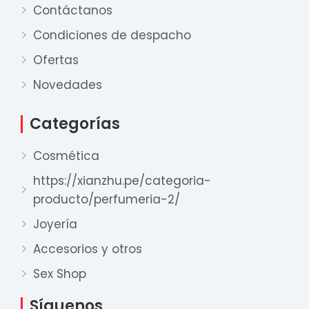
Contáctanos
Condiciones de despacho
Ofertas
Novedades
Categorías
Cosmética
https://xianzhu.pe/categoria-
producto/perfumeria-2/
Joyería
Nuestro equipo de ventas está aquí
para responder a sus preguntas. ¡Lo
Accesorios y otros
ayudaremos con gusto!
Sex Shop
Síguenos