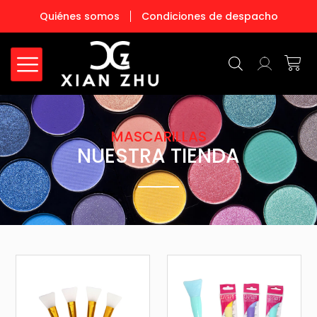
Ir
Quiénes somos
Condiciones de despacho
al
contenido
Carr
MASCARILLAS
NUESTRA TIENDA