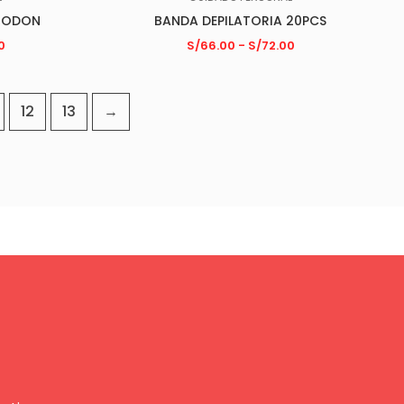
LGODON
BANDA DEPILATORIA 20PCS
0
S/
66.00
-
S/
72.00
12
13
→