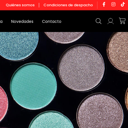
F
I
T
Quiénes somos
Condiciones de despacho
a
n
i
c
s
k
e
t
t
Ca
b
a
o
da
Novedades
Contacto
o
g
k
o
r
k
a
-
m
f