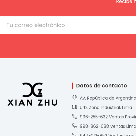
Recibe 
Email
Datos de contacto
Av. República de Argentina
Urb. Zona Industrial, Lima
996-255-632 Ventas Provi
998-862-688 Ventas Lim
947-012-852 Ventas Lima