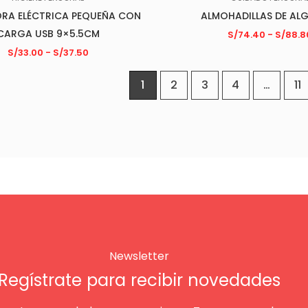
ORA ELÉCTRICA PEQUEÑA CON
ALMOHADILLAS DE A
CARGA USB 9×5.5CM
S/
74.40
-
S/
88.8
S/
33.00
-
S/
37.50
1
2
3
4
…
11
Newsletter
Regístrate para recibir novedades