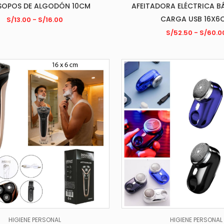
ISOPOS DE ALGODÓN 10CM
AFEITADORA ELÉCTRICA B
CARGA USB 16X6
S/
13.00
-
S/
16.00
S/
52.50
-
S/
60.0
HIGIENE PERSONAL
HIGIENE PERSONAL