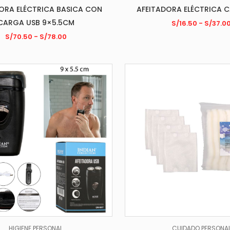
ORA ELÉCTRICA BASICA CON
AFEITADORA ELÉCTRICA 
CARGA USB 9×5.5CM
S/
16.50
-
S/
37.0
S/
70.50
-
S/
78.00
HIGIENE PERSONAL
CUIDADO PERSONA