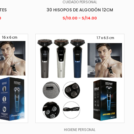
CUIDADO PERSONAL
TES
30 HISOPOS DE ALGODÓN 12CM
0
S/
10.00
-
S/
14.00
HIGIENE PERSONAL