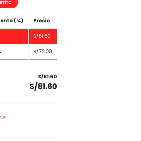
rrito
ento (%)
Precio
S/
81.60
%
S/
72.00
S/
81.60
S/
81.60
AJE