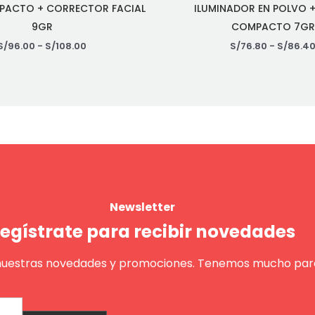
PACTO + CORRECTOR FACIAL
ILUMINADOR EN POLVO 
9GR
COMPACTO 7GR
S/
96.00
-
S/
108.00
S/
76.80
-
S/
86.4
Newsletter
egístrate para recibir novedades
nuestras novedades y promociones. Tenemos mucho para
Enviar