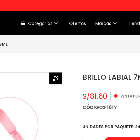
Categorías
Ofertas
Marcas
Tien
 7ML
BRILLO LABIAL 7
S/
81.60
VENTA PO
CÓDIGO:F161Y
UNIDADES POR PAQUETE: 2