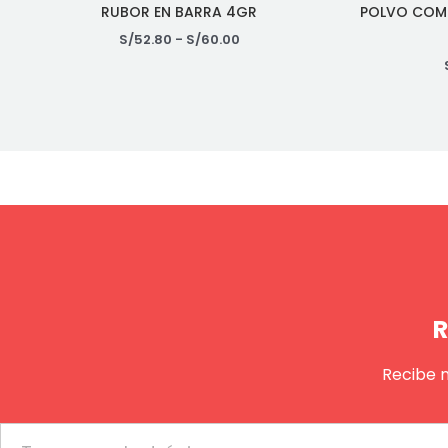
RUBOR EN BARRA 4GR
POLVO COM
S/
52.80
-
S/
60.00
R
Recibe 
Email