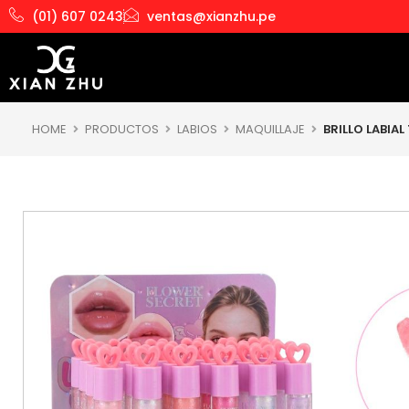
Ir
(01) 607 0243
ventas@xianzhu.pe
al
contenido
HOME
PRODUCTOS
LABIOS
MAQUILLAJE
BRILLO LABIAL