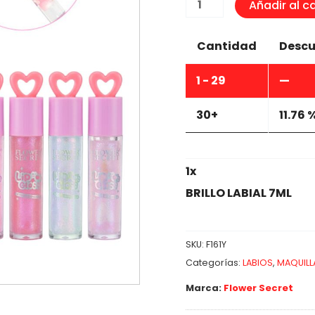
BRILLO
Añadir al ca
LABIAL
7ML
Cantidad
Descu
cantidad
1 - 29
—
30+
11.76 
1
x
BRILLO LABIAL 7ML
SKU:
F161Y
Categorías:
LABIOS
,
MAQUILL
Marca:
Flower Secret