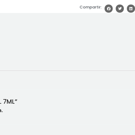
Compartir:
L 7ML”
.