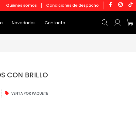
F
I
T
Quiénes somos
Condiciones de despacho
a
n
i
c
s
k
e
t
t
Ca
b
a
o
da
Novedades
Contacto
o
g
k
o
r
k
a
-
m
f
S CON BRILLO
El
VENTA POR PAQUETE
precio
actual
es:
S/67.20.
4