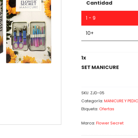
Cantidad
1 - 9
10+
1
x
SET MANICURE
SKU:
ZJD-05
Categoría:
MANICURE Y PEDI
Etiqueta:
Ofertas
Marca:
Flower Secret