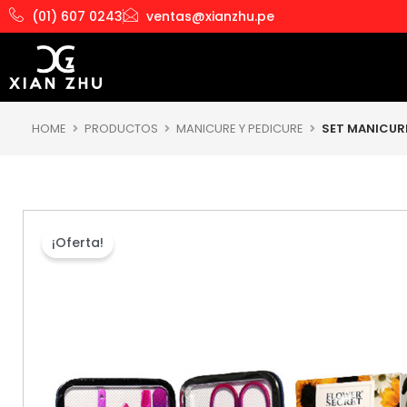
Ir
(01) 607 0243
ventas@xianzhu.pe
al
contenido
HOME
PRODUCTOS
MANICURE Y PEDICURE
SET MANICUR
¡Oferta!