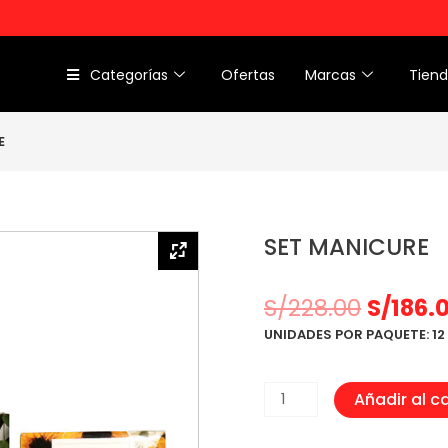
Categorías
Ofertas
Marcas
Tien
E
SET MANICURE
S/
228.00
S/
186.
UNIDADES POR PAQUETE: 12
SET
Añadir al ca
MANICURE
cantidad