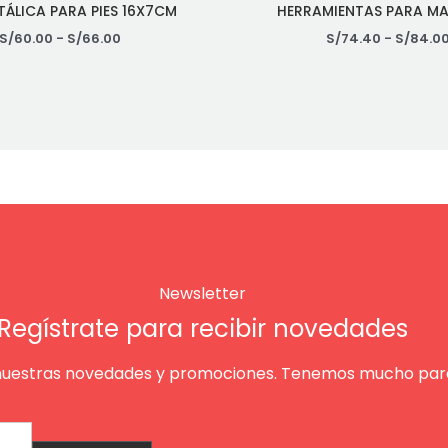
TÁLICA PARA PIES 16X7CM
HERRAMIENTAS PARA M
S/
60.00
-
S/
66.00
S/
74.40
-
S/
84.0
Newsletter
Regístrate para recibir novedades
nuestras novedades y promociones. Tenemos mucho para
Enviar