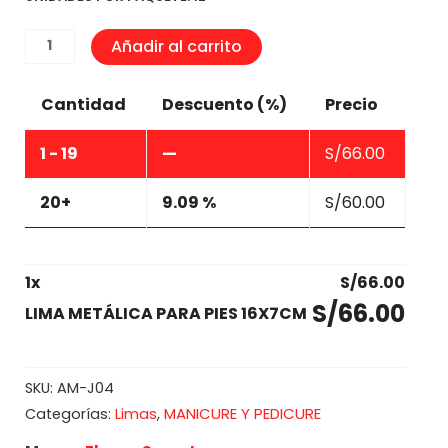
LIMA
Añadir al carrito
METÁLICA
PARA
Cantidad
Descuento (%)
Precio
PIES
16X7CM
1 - 19
—
S/
66.00
cantidad
20+
9.09 %
S/
60.00
1
x
S/
66.00
S/
66.00
LIMA METÁLICA PARA PIES 16X7CM
SKU:
AM-J04
Limas
MANICURE Y PEDICURE
Categorías:
,