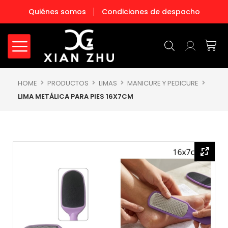
Ir
Quiénes somos
Condiciones de despacho
al
contenido
Carr
HOME
PRODUCTOS
LIMAS
MANICURE Y PEDICURE
LIMA METÁLICA PARA PIES 16X7CM