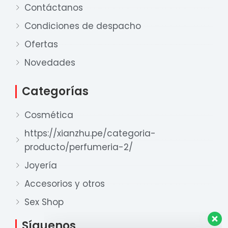
Contáctanos
Condiciones de despacho
Ofertas
Novedades
Nuestro equipo de ventas está aquí
Categorías
para responder a sus preguntas. ¡Lo
ayudaremos con gusto!
Cosmética
https://xianzhu.pe/categoria-
producto/perfumeria-2/
Ventas Provincia
Xian Zhu
Joyería
Disponible
Accesorios y otros
Ventas Lima 1
Sex Shop
Xian Zhu
Disponible
Síguenos