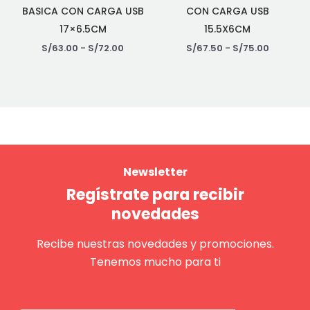
BASICA CON CARGA USB
CON CARGA USB
17×6.5CM
15.5X6CM
S/
63.00
-
S/
72.00
S/
67.50
-
S/
75.00
Newsletter
Regístrate para recibir
novedades
Recibe nuestras novedades y promociones.
Tenemos mucho para ti