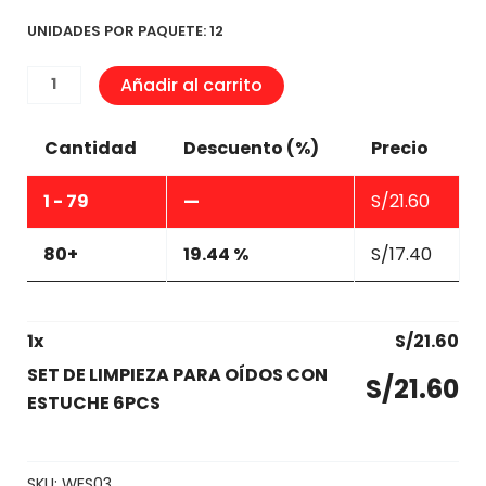
UNIDADES POR PAQUETE: 12
SET
Añadir al carrito
DE
LIMPIEZA
Cantidad
Descuento (%)
Precio
PARA
OÍDOS
1 - 79
—
S/
21.60
CON
ESTUCHE
80+
19.44 %
S/
17.40
6PCS
cantidad
1
x
S/
21.60
SET DE LIMPIEZA PARA OÍDOS CON
S/
21.60
ESTUCHE 6PCS
SKU:
WES03