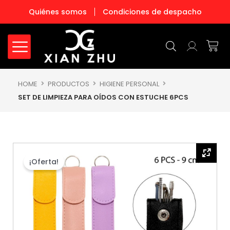
Ir
Quiénes somos
Condiciones de despacho
al
contenido
Carr
HOME
PRODUCTOS
HIGIENE PERSONAL
SET DE LIMPIEZA PARA OÍDOS CON ESTUCHE 6PCS
¡Oferta!