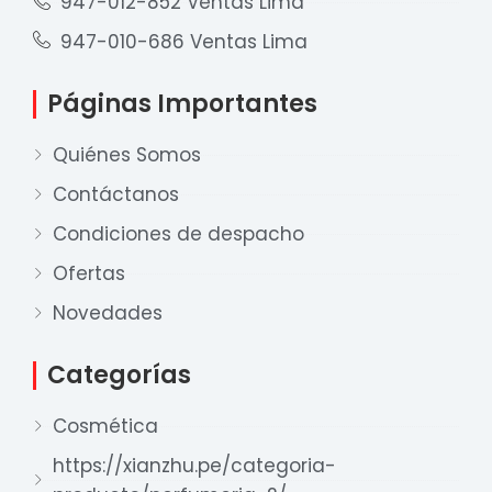
947-012-852 Ventas Lima
947-010-686 Ventas Lima
Páginas Importantes
Quiénes Somos
Contáctanos
Condiciones de despacho
Ofertas
Novedades
Categorías
Cosmética
Nuestro equipo de ventas está aquí
para responder a sus preguntas. ¡Lo
https://xianzhu.pe/categoria-
ayudaremos con gusto!