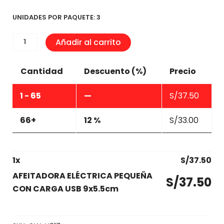
UNIDADES POR PAQUETE: 3
AFEITADORA
Añadir al carrito
ELÉCTRICA
PEQUEÑA
Cantidad
Descuento (%)
Precio
CON
CARGA
1 - 65
—
S/
37.50
USB
9x5.5cm
66+
12 %
S/
33.00
cantidad
1
x
S/
37.50
AFEITADORA ELÉCTRICA PEQUEÑA
S/
37.50
CON CARGA USB 9x5.5cm