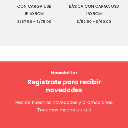
CON CARGA USB
BÁSICA CON CARGA USB
15.5X6CM
16X6CM
S/
67.50
-
S/
75.00
S/
52.50
-
S/
60.00
Newsletter
Regístrate para recibir
novedades
Recibe nuestras novedades y promociones.
Tenemos mucho para ti