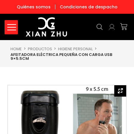
Ir
Quiénes somos
Condiciones de despacho
al
contenido
Carr
HOME
PRODUCTOS
HIGIENE PERSONAL
AFEITADORA ELÉCTRICA PEQUEÑA CON CARGA USB
9×5.5CM