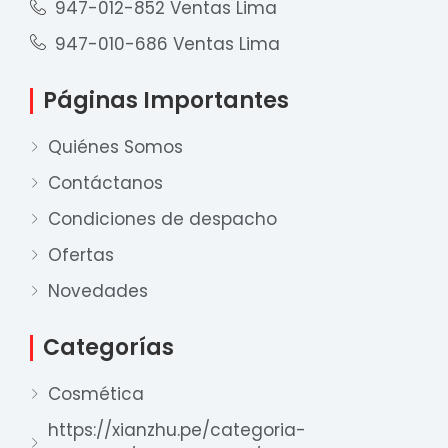
947-012-852 Ventas Lima
947-010-686 Ventas Lima
Páginas Importantes
Quiénes Somos
Contáctanos
Condiciones de despacho
Ofertas
Nuestro equipo de ventas está aquí
para responder a sus preguntas. ¡Lo
Novedades
ayudaremos con gusto!
Categorías
Ventas Provincia
Cosmética
Xian Zhu
Disponible
https://xianzhu.pe/categoria-