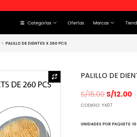
Categorías
Ofertas
Marcas
Tien
PALILLO DE DIENTES X 260 PCS
PALILLO DE DIEN
S/
15.00
S/
12.00
CODIGO: YX07
UNIDADES POR PAQUETE: 10