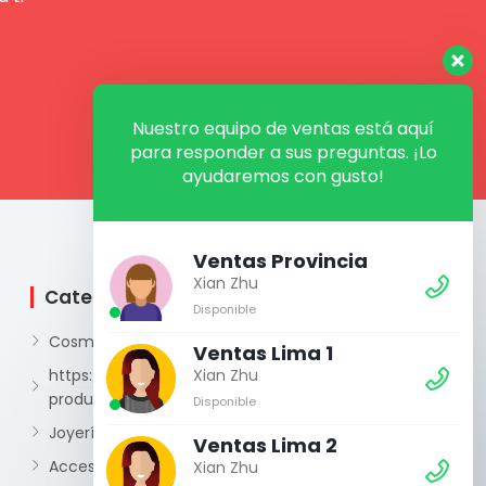
Nuestro equipo de ventas está aquí
para responder a sus preguntas. ¡Lo
ayudaremos con gusto!
Ventas Provincia
Xian Zhu
Categorías
Síguenos
Disponible
I
F
W
Cosmética
n
a
h
Ventas Lima 1
s
c
a
https://xianzhu.pe/categoria-
t
e
t
Xian Zhu
a
b
s
producto/perfumeria-2/
g
o
a
Disponible
r
o
p
a
k
p
Joyería
m
-
Ventas Lima 2
f
Accesorios y otros
Xian Zhu