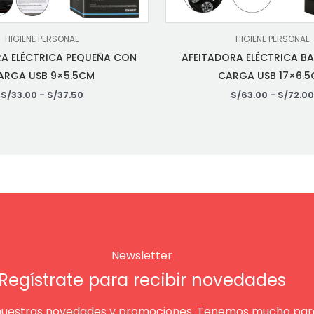
HIGIENE PERSONAL
HIGIENE PERSONAL
RA ELÉCTRICA PEQUEÑA CON
AFEITADORA ELÉCTRICA B
ARGA USB 9×5.5CM
CARGA USB 17×6.
S/
33.00
-
S/
37.50
S/
63.00
-
S/
72.00
Newsletter
Regístrate para recibir novedades
nuestras novedades y promociones. Tenemos mucho para