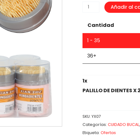
PALILLO
Añadir al ca
DE
DIENTES
Cantidad
X
260
1 - 35
PCS
cantidad
36+
1
x
PALILLO DE DIENTES X 
SKU:
YX07
Categorías:
CUIDADO BUCAL
Etiqueta:
Ofertas