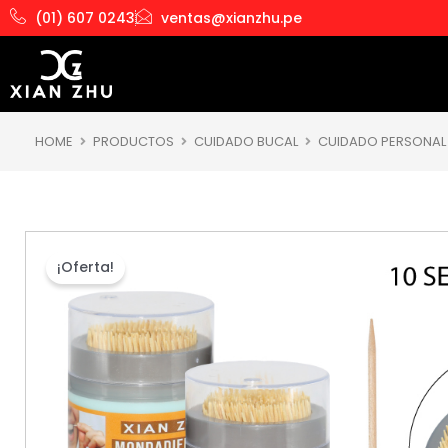
Ir
(01) 607 0243
ventas@xianzhu.pe
al
contenido
HOME
PRODUCTOS
CUIDADO BUCAL
CUIDADO PERSONAL
¡Oferta!