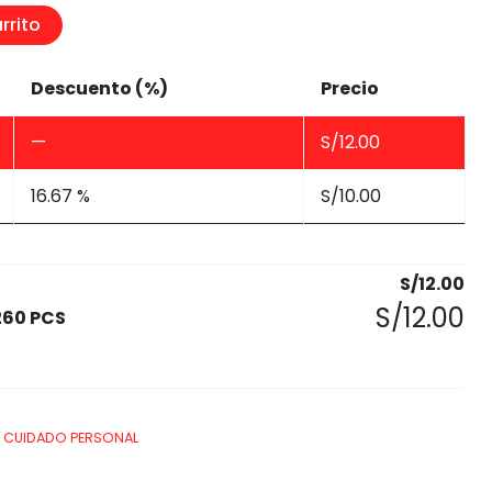
rrito
Descuento (%)
Precio
—
S/
12.00
16.67 %
S/
10.00
S/
12.00
S/
12.00
260 PCS
,
CUIDADO PERSONAL