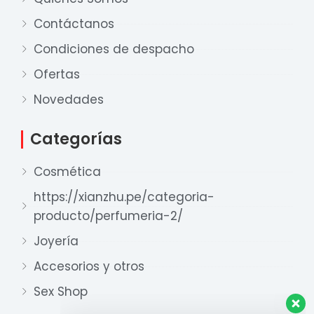
Contáctanos
Condiciones de despacho
Ofertas
Nuestro equipo de ventas está aquí
para responder a sus preguntas. ¡Lo
Novedades
ayudaremos con gusto!
Categorías
Ventas Provincia
Cosmética
Xian Zhu
Disponible
https://xianzhu.pe/categoria-
producto/perfumeria-2/
Ventas Lima 1
Xian Zhu
Joyería
Disponible
Accesorios y otros
Ventas Lima 2
Sex Shop
Xian Zhu
Disponible