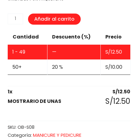
MOSTRARIO
Añadir al carrito
DE
UNAS
Cantidad
Descuento (%)
Precio
cantidad
1 - 49
—
S/
12.50
50+
20 %
S/
10.00
1
x
S/
12.50
S/
12.50
MOSTRARIO DE UNAS
SKU:
OB-S08
MANICURE Y PEDICURE
Categoría: