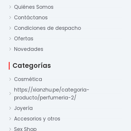
Quiénes Somos
Contáctanos
Condiciones de despacho
Ofertas
Novedades
Categorías
Nuestro equipo de ventas está aquí
para responder a sus preguntas. ¡Lo
Cosmética
ayudaremos con gusto!
https://xianzhu.pe/categoria-
producto/perfumeria-2/
Ventas Provincia
Joyería
Xian Zhu
Accesorios y otros
Disponible
Sex Shop
Ventas Lima 1