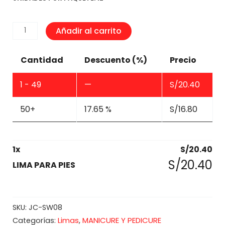
LIMA
Añadir al carrito
PARA
PIES
Cantidad
Descuento (%)
Precio
cantidad
1 - 49
—
S/
20.40
50+
17.65 %
S/
16.80
1
x
S/
20.40
S/
20.40
LIMA PARA PIES
SKU:
JC-SW08
Limas
MANICURE Y PEDICURE
Categorías:
,