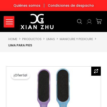
Ir
Quiénes somos
Condiciones de despacho
al
contenido
Carr
HOME
PRODUCTOS
LIMAS
MANICURE Y PEDICURE
LIMA PARA PIES
¡Oferta!