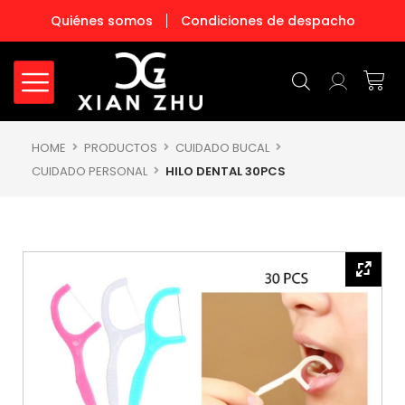
Ir
Quiénes somos
Condiciones de despacho
al
contenido
Carr
HOME
PRODUCTOS
CUIDADO BUCAL
CUIDADO PERSONAL
HILO DENTAL 30PCS