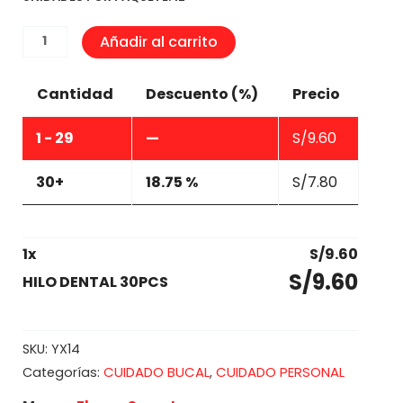
HILO
Añadir al carrito
DENTAL
30PCS
Cantidad
Descuento (%)
Precio
cantidad
1 - 29
—
S/
9.60
30+
18.75 %
S/
7.80
1
x
S/
9.60
S/
9.60
HILO DENTAL 30PCS
SKU:
YX14
CUIDADO BUCAL
CUIDADO PERSONAL
Categorías:
,