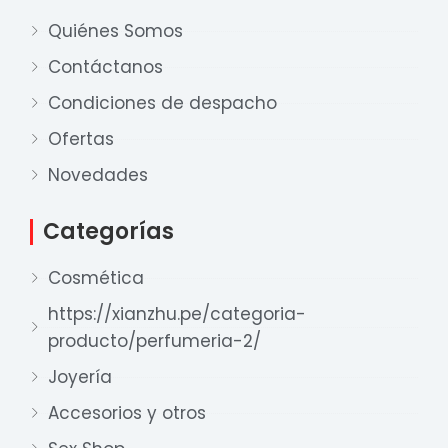
Quiénes Somos
Contáctanos
Condiciones de despacho
Ofertas
Nuestro equipo de ventas está aquí
Novedades
para responder a sus preguntas. ¡Lo
ayudaremos con gusto!
Categorías
Cosmética
Ventas Provincia
Xian Zhu
https://xianzhu.pe/categoria-
Disponible
producto/perfumeria-2/
Ventas Lima 1
Joyería
Xian Zhu
Accesorios y otros
Disponible