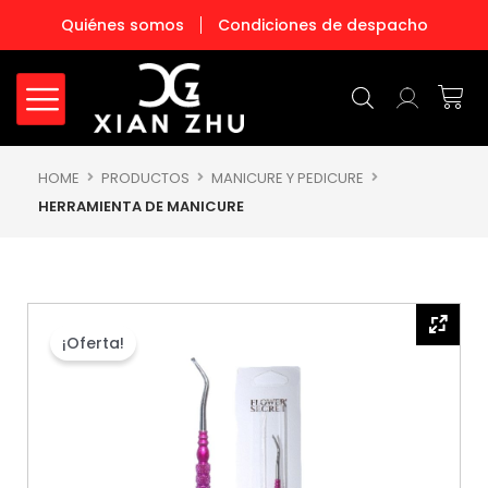
Ir
Quiénes somos
Condiciones de despacho
al
contenido
Carr
HOME
PRODUCTOS
MANICURE Y PEDICURE
HERRAMIENTA DE MANICURE
¡Oferta!