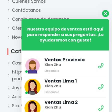
Quiénes Somos
Contáctanos
Condiciones de despacho
Ofertas
Nuestro equipo de ventas está aquí
para responder a sus preguntas. ¡Lo
Novedades
ayudaremos con gusto!
Categorías
Ventas Provincia
Cosmética
Xian Zhu
Disponible
https://xianzhu.pe/categoria-
producto/perfumeria-2/
Ventas Lima 1
Xian Zhu
Joyería
Disponible
Accesorios y otros
Ventas Lima 2
Sex Shop
Xian Zhu