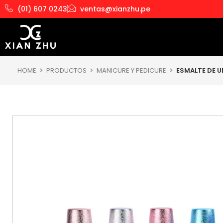
Ir
(01) 607 0243
ventas@xianzhu.pe
al
contenido
HOME
PRODUCTOS
MANICURE Y PEDICURE
ESMALTE DE 