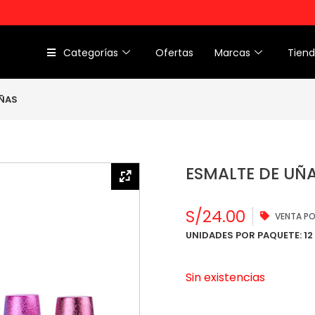
Categorías
Ofertas
Marcas
Tien
UÑAS
ESMALTE DE UÑ
S/
24.00
VENTA P
UNIDADES POR PAQUETE: 12
Sin existencias