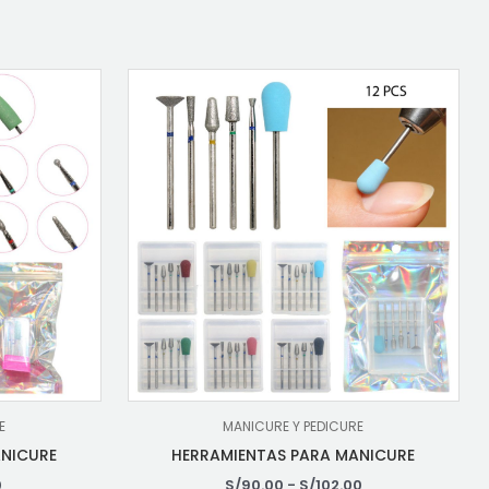
E
MANICURE Y PEDICURE
ANICURE
HERRAMIENTAS PARA MANICURE
0
S/
90.00
-
S/
102.00