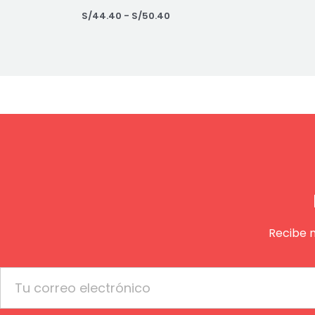
S/
44.40
-
S/
50.40
Recibe 
Email