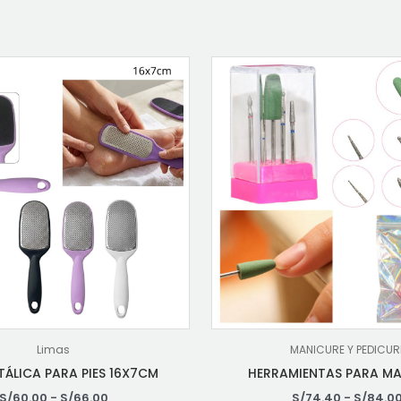
Limas
MANICURE Y PEDICUR
TÁLICA PARA PIES 16X7CM
HERRAMIENTAS PARA M
S/
60.00
-
S/
66.00
S/
74.40
-
S/
84.0