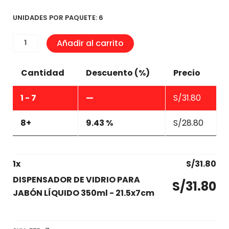
UNIDADES POR PAQUETE: 6
DISPENSADOR
Añadir al carrito
DE
VIDRIO
Cantidad
Descuento (%)
Precio
PARA
JABÓN
1 - 7
—
S/
31.80
LÍQUIDO
350ml
8+
9.43 %
S/
28.80
-
21.5x7cm
cantidad
1
x
S/
31.80
DISPENSADOR DE VIDRIO PARA
S/
31.80
JABÓN LÍQUIDO 350ml - 21.5x7cm