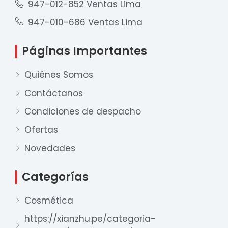
947-012-852 Ventas Lima
947-010-686 Ventas Lima
Páginas Importantes
Quiénes Somos
Contáctanos
Condiciones de despacho
Ofertas
Nuestro equipo de ventas está aquí
para responder a sus preguntas. ¡Lo
Novedades
ayudaremos con gusto!
Categorías
Ventas Provincia
Cosmética
Xian Zhu
Disponible
https://xianzhu.pe/categoria-