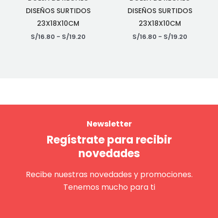
DISEÑOS SURTIDOS
DISEÑOS SURTIDOS
23X18X10CM
23X18X10CM
S/
16.80
-
S/
19.20
S/
16.80
-
S/
19.20
Newsletter
Regístrate para recibir
novedades
Recibe nuestras novedades y promociones.
Tenemos mucho para ti