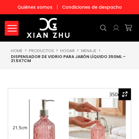
Ir
Quiénes somos
Condiciones de despacho
al
contenido
Carr
HOME
PRODUCTOS
HOGAR
MENAJE
DISPENSADOR DE VIDRIO PARA JABÓN LÍQUIDO 350ML –
21.5X7CM