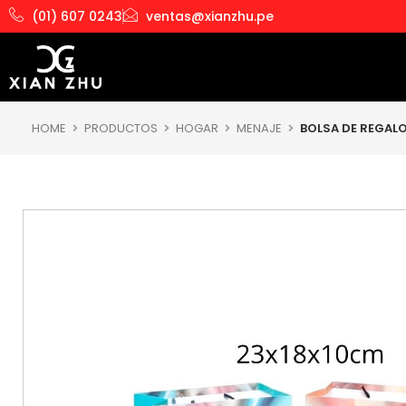
Ir
(01) 607 0243
ventas@xianzhu.pe
al
contenido
HOME
PRODUCTOS
HOGAR
MENAJE
BOLSA DE REGAL