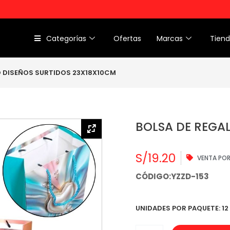
Categorías
Ofertas
Marcas
Tien
O DISEÑOS SURTIDOS 23X18X10CM
BOLSA DE REGAL
S/
19.20
VENTA PO
CÓDIGO:YZZD-153
UNIDADES POR PAQUETE: 12