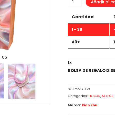
BOLSA
Añadir al ca
DE
REGALO
Cantidad
DISEÑOS
SURTIDOS
1 - 39
23x18x10cm
cantidad
40+
1
x
BOLSA DE REGALO DIS
SKU:
YZZD-153
Categorías:
HOGAR
,
MENAJE
Marca:
Xian Zhu