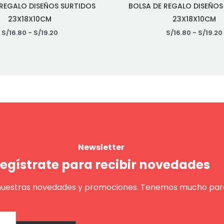
 REGALO DISEÑOS SURTIDOS
BOLSA DE REGALO DISEÑOS
23X18X10CM
23X18X10CM
S/
16.80
-
S/
19.20
S/
16.80
-
S/
19.20
Newsletter
egístrate para recibir novedades
nuestras novedades y promociones. Tenemos mucho para
Enviar