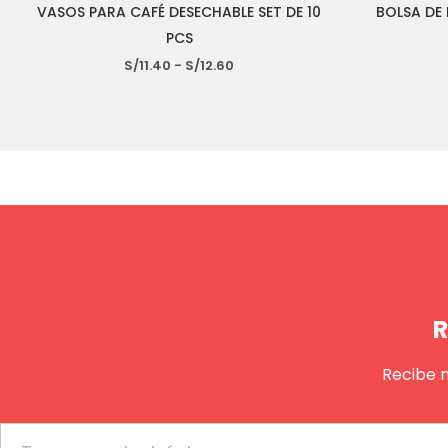
VASOS PARA CAFÉ DESECHABLE SET DE 10
BOLSA DE
PCS
S/
11.40
-
S/
12.60
R
Recibe 
Email