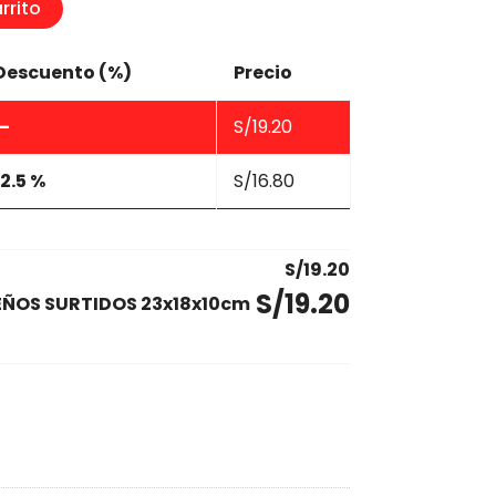
rrito
Descuento (%)
Precio
—
S/
19.20
12.5 %
S/
16.80
S/
19.20
S/
19.20
EÑOS SURTIDOS 23x18x10cm