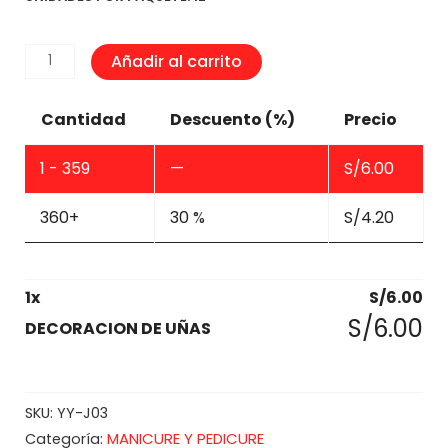
DECORACION
Añadir al carrito
DE
UÑAS
Cantidad
Descuento (%)
Precio
cantidad
1 - 359
—
S/
6.00
360+
30 %
S/
4.20
1
x
S/
6.00
S/
6.00
DECORACION DE UÑAS
SKU:
YY-J03
MANICURE Y PEDICURE
Categoría: