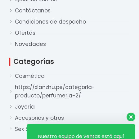
Contáctanos
Condiciones de despacho
Ofertas
Nuestro equipo de ventas está aquí
para responder a sus preguntas. ¡Lo
Novedades
ayudaremos con gusto!
Categorías
Ventas Provincia
Cosmética
Xian Zhu
Disponible
https://xianzhu.pe/categoria-
producto/perfumeria-2/
Ventas Lima 1
Xian Zhu
Joyería
Disponible
Accesorios y otros
Ventas Lima 2
Sex Shop
Xian Zhu
Disponible