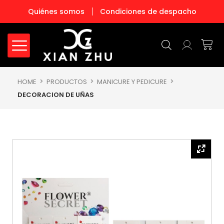
Ir
Quiénes somos
Condiciones de despacho
al
contenido
Carr
HOME
PRODUCTOS
MANICURE Y PEDICURE
DECORACION DE UÑAS