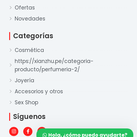
Ofertas
Novedades
Categorías
Nuestro equipo de ventas está aquí
para responder a sus preguntas. ¡Lo
Cosmética
ayudaremos con gusto!
https://xianzhu.pe/categoria-
producto/perfumeria-2/
Ventas Provincia
Joyería
Xian Zhu
Disponible
Accesorios y otros
Ventas Lima 1
Sex Shop
Xian Zhu
Disponible
Síguenos
Ventas Lima 2
I
F
W
Xian Zhu
n
a
h
Hola, ¿cómo puedo ayudarte?