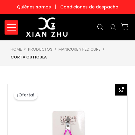
Ir
Quiénes somos
Condiciones de despacho
al
contenido
Carr
HOME
PRODUCTOS
MANICURE Y PEDICURE
CORTA CUTICULA
¡Oferta!