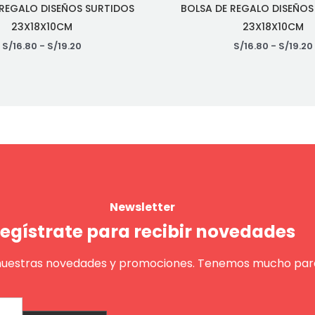
 REGALO DISEÑOS SURTIDOS
BOLSA DE REGALO DISEÑOS
23X18X10CM
23X18X10CM
S/
16.80
-
S/
19.20
S/
16.80
-
S/
19.20
Newsletter
egístrate para recibir novedades
nuestras novedades y promociones. Tenemos mucho para
Enviar