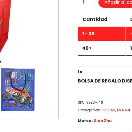
BOLSA
Añadir al ca
DE
REGALO
Cantidad
DISEÑOS
SURTIDOS
1 - 39
23x18x10cm
cantidad
40+
1
x
BOLSA DE REGALO DIS
SKU:
YZZD-146
Categorías:
HOGAR
,
MENAJE
Marca:
Xian Zhu