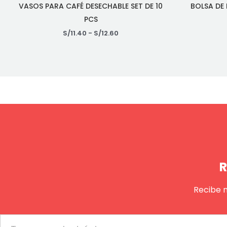
VASOS PARA CAFÉ DESECHABLE SET DE 10
BOLSA DE
PCS
S/
11.40
-
S/
12.60
R
Recibe 
Email