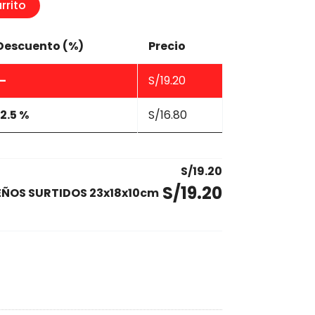
rrito
Descuento (%)
Precio
—
S/
19.20
12.5 %
S/
16.80
S/
19.20
S/
19.20
EÑOS SURTIDOS 23x18x10cm