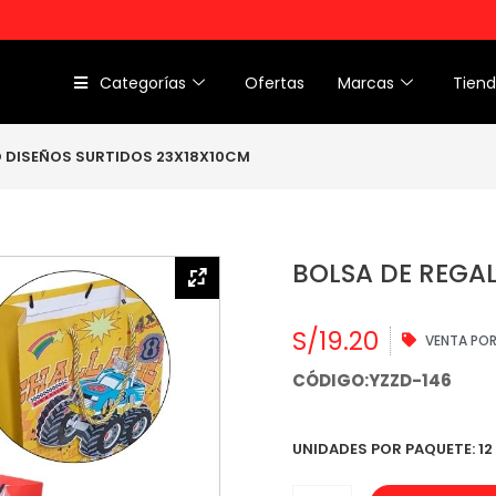
Categorías
Ofertas
Marcas
Tien
O DISEÑOS SURTIDOS 23X18X10CM
BOLSA DE REGAL
S/
19.20
VENTA PO
CÓDIGO:YZZD-146
UNIDADES POR PAQUETE: 12