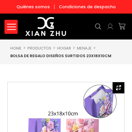
Ir
Quiénes somos
Condiciones de despacho
al
contenido
Carr
HOME
PRODUCTOS
HOGAR
MENAJE
BOLSA DE REGALO DISEÑOS SURTIDOS 23X18X10CM