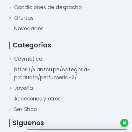
Condiciones de despacho
Ofertas
Novedades
Nuestro equipo de ventas está aquí
Categorías
para responder a sus preguntas. ¡Lo
ayudaremos con gusto!
Cosmética
https://xianzhu.pe/categoria-
Ventas Provincia
producto/perfumeria-2/
Xian Zhu
Joyería
Disponible
Accesorios y otros
Ventas Lima 1
Xian Zhu
Sex Shop
Disponible
Síguenos
Ventas Lima 2
Xian Zhu