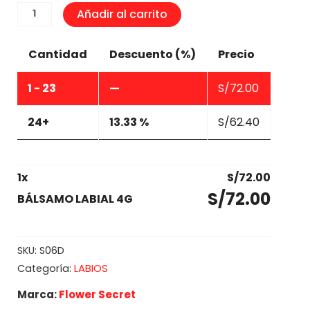
BÁLSAMO
Añadir al carrito
LABIAL
4G
Cantidad
Descuento (%)
Precio
cantidad
1 - 23
—
S/
72.00
24+
13.33 %
S/
62.40
1
x
S/
72.00
S/
72.00
BÁLSAMO LABIAL 4G
SKU:
S06D
LABIOS
Categoría:
Marca:
Flower Secret