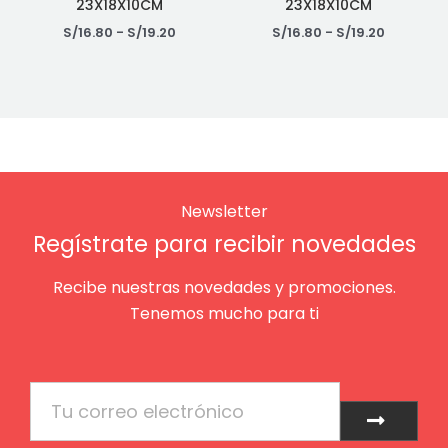
23X18X10CM
23X18X10CM
S/
16.80
-
S/
19.20
S/
16.80
-
S/
19.20
Newsletter
Regístrate para recibir novedades
Recibe nuestras novedades y promociones.
Tenemos mucho para ti
Email
Enviar