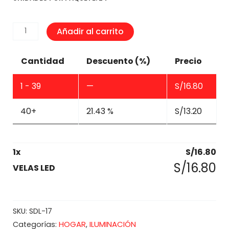
VELAS
Añadir al carrito
LED
cantidad
Cantidad
Descuento (%)
Precio
1 - 39
—
S/
16.80
40+
21.43 %
S/
13.20
1
x
S/
16.80
S/
16.80
VELAS LED
SKU:
SDL-17
HOGAR
ILUMINACIÓN
Categorías:
,