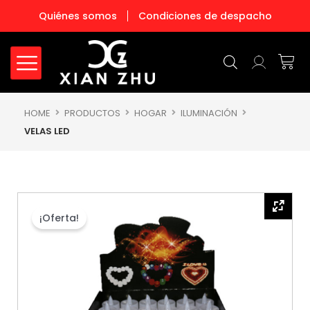
Ir
Quiénes somos
Condiciones de despacho
al
contenido
Carr
HOME
PRODUCTOS
HOGAR
ILUMINACIÓN
VELAS LED
¡Oferta!