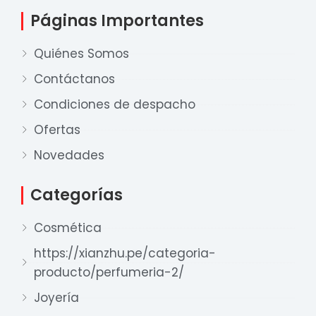
Páginas Importantes
Quiénes Somos
Contáctanos
Condiciones de despacho
Ofertas
Nuestro equipo de ventas está aquí
para responder a sus preguntas. ¡Lo
Novedades
ayudaremos con gusto!
Categorías
Ventas Provincia
Cosmética
Xian Zhu
https://xianzhu.pe/categoria-
Disponible
producto/perfumeria-2/
Ventas Lima 1
Xian Zhu
Joyería
Disponible