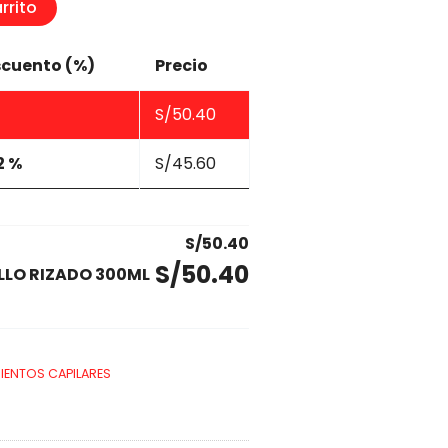
rrito
cuento (%)
Precio
S/
50.40
2 %
S/
45.60
S/
50.40
S/
50.40
LLO RIZADO 300ML
IENTOS CAPILARES