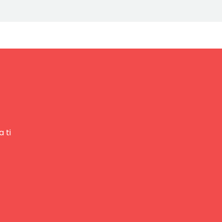
 ti
Nuestro equipo de ventas está aquí
para responder a sus preguntas. ¡Lo
ayudaremos con gusto!