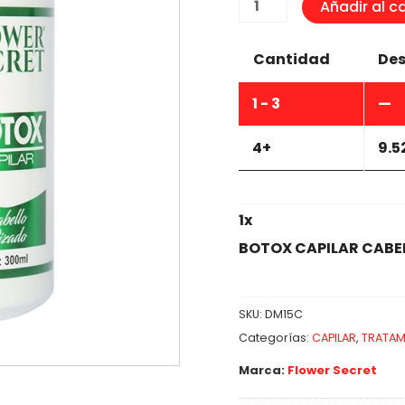
BOTOX
Añadir al ca
CAPILAR
CABELLO
Cantidad
Des
RIZADO
300ML
1 - 3
—
cantidad
4+
9.5
1
x
BOTOX CAPILAR CABE
SKU:
DM15C
Categorías:
CAPILAR
,
TRATAM
Marca:
Flower Secret