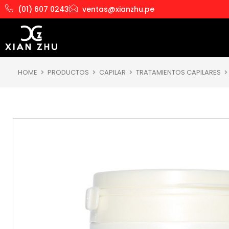
Ir
(01) 607 0243
ventas@xianzhu.pe
al
contenido
HOME
PRODUCTOS
CAPILAR
TRATAMIENTOS CAPILARES