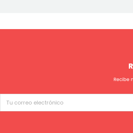
R
Recibe 
Email