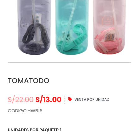
TOMATODO
El
El
S/
22.00
S/
13.00
VENTA POR UNIDAD
precio
precio
CODIGO:HWB16
original
actual
era:
es:
S/22.00.
S/13.00.
UNIDADES POR PAQUETE: 1