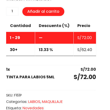
TINTA
Añadir al carrito
PARA
LABIOS
Cantidad
Descuento (%)
Precio
5ML
cantidad
1 - 29
—
S/
72.00
30+
13.33 %
S/
62.40
1
x
S/
72.00
S/
72.00
TINTA PARA LABIOS 5ML
SKU:
F161P
LABIOS
MAQUILLAJE
Categorías:
,
Novedades
Etiqueta: