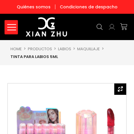
Ir
Quiénes somos
Condiciones de despacho
al
contenido
Carr
HOME
PRODUCTOS
LABIOS
MAQUILLAJE
TINTA PARA LABIOS 5ML