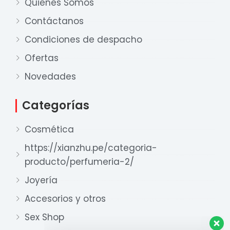
Quiénes Somos
Contáctanos
Condiciones de despacho
Ofertas
Nuestro equipo de ventas está aquí
para responder a sus preguntas. ¡Lo
Novedades
ayudaremos con gusto!
Categorías
Ventas Provincia
Cosmética
Xian Zhu
Disponible
https://xianzhu.pe/categoria-
producto/perfumeria-2/
Ventas Lima 1
Xian Zhu
Joyería
Disponible
Accesorios y otros
Ventas Lima 2
Sex Shop
Xian Zhu