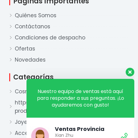
Páginas Importantes
Quiénes Somos
Contáctanos
Condiciones de despacho
Ofertas
Nuestro equipo de ventas está aquí
para responder a sus preguntas. ¡Lo
Novedades
ayudaremos con gusto!
Categorías
Ventas Provincia
Cosmética
Xian Zhu
Disponible
https://xianzhu.pe/categoria-
producto/perfumeria-2/
Ventas Lima 1
Xian Zhu
Joyería
Disponible
Accesorios y otros