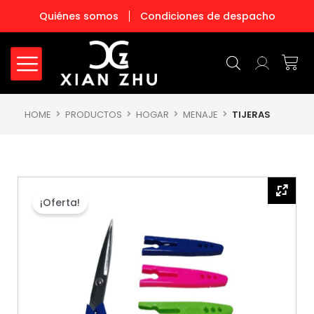
Ir
Quiénes somos
Condiciones de despacho
al
contenido
Carr
HOME
PRODUCTOS
HOGAR
MENAJE
TIJERAS
¡Oferta!