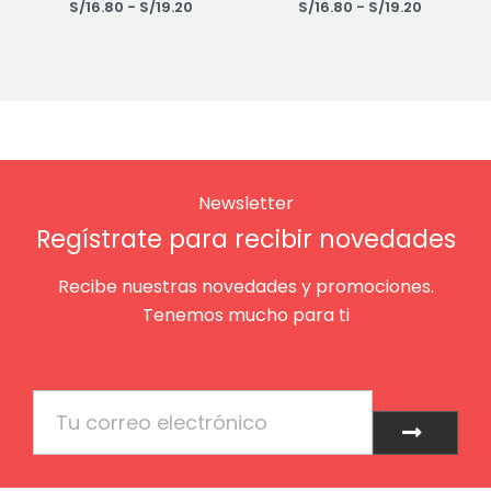
S/
16.80
-
S/
19.20
S/
16.80
-
S/
19.20
Newsletter
Regístrate para recibir novedades
Recibe nuestras novedades y promociones.
Tenemos mucho para ti
Email
Enviar