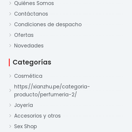
Quiénes Somos
Contáctanos
Condiciones de despacho
Ofertas
Novedades
Nuestro equipo de ventas está aquí
para responder a sus preguntas. ¡Lo
Categorías
ayudaremos con gusto!
Cosmética
Ventas Provincia
https://xianzhu.pe/categoria-
Xian Zhu
producto/perfumeria-2/
Disponible
Joyería
Ventas Lima 1
Accesorios y otros
Xian Zhu
Disponible
Sex Shop