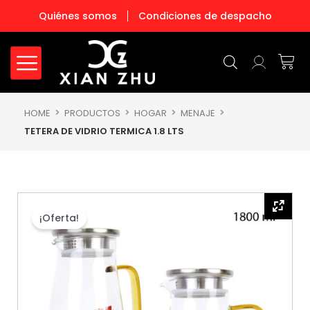
Ir
Quiénes somos
Condiciones de despacho
al
contenido
Carr
HOME
PRODUCTOS
HOGAR
MENAJE
TETERA DE VIDRIO TERMICA 1.8 LTS
¡Oferta!