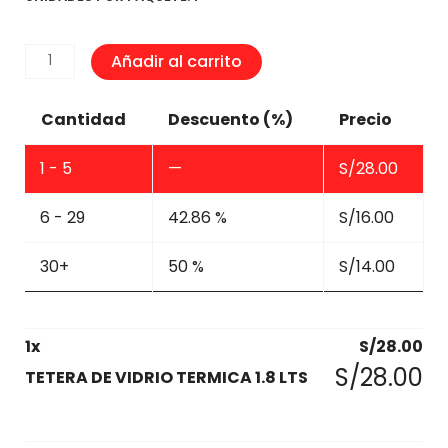
TETERA
Añadir al carrito
DE
VIDRIO
Cantidad
Descuento (%)
Precio
TERMICA
1.8
1 - 5
—
S/
28.00
LTS
cantidad
6 - 29
42.86 %
S/
16.00
30+
50 %
S/
14.00
1
x
S/
28.00
S/
28.00
TETERA DE VIDRIO TERMICA 1.8 LTS