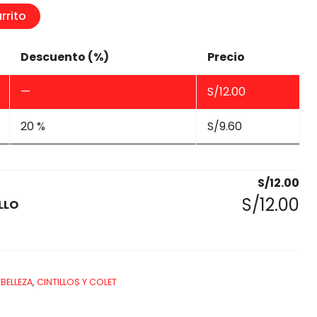
rrito
Descuento (%)
Precio
—
S/
12.00
20 %
S/
9.60
S/
12.00
S/
12.00
LLO
BELLEZA
,
CINTILLOS Y COLET