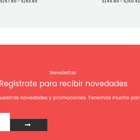
S/
57.60
-
S/
63.60
S/
45.60
-
S/
50.4
Newsletter
Regístrate para recibir novedades
nuestras novedades y promociones. Tenemos mucho para
Enviar