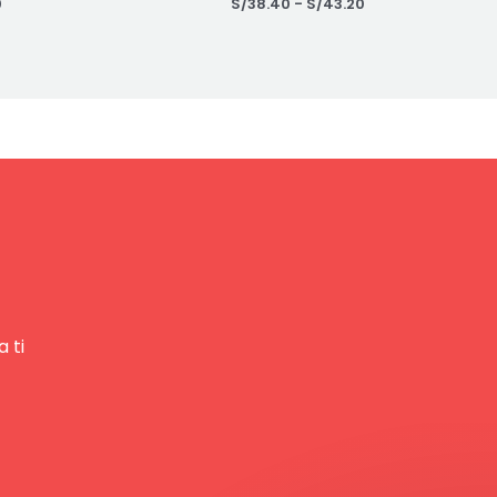
0
S/
38.40
-
S/
43.20
 ti
Nuestro equipo de ventas está aquí