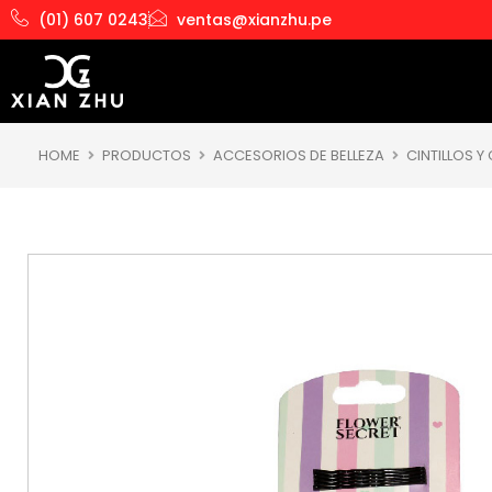
Ir
(01) 607 0243
ventas@xianzhu.pe
al
contenido
HOME
PRODUCTOS
ACCESORIOS DE BELLEZA
CINTILLOS Y