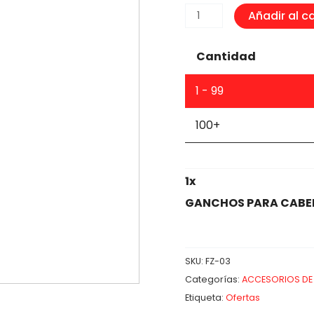
GANCHOS
Añadir al ca
PARA
CABELLO
Cantidad
cantidad
1 - 99
100+
1
x
GANCHOS PARA CABE
SKU:
FZ-03
Categorías:
ACCESORIOS DE 
Etiqueta:
Ofertas