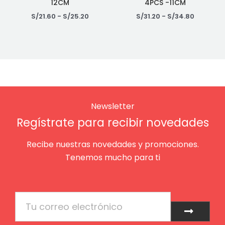
12CM
4PCS -11CM
S/
21.60
-
S/
25.20
S/
31.20
-
S/
34.80
Newsletter
Regístrate para recibir novedades
Recibe nuestras novedades y promociones.
Tenemos mucho para ti
Email
Enviar