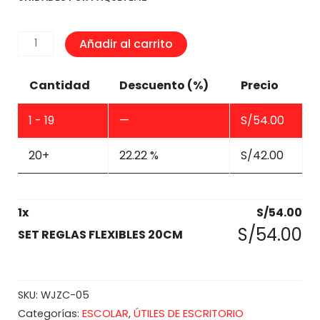
SET
Añadir al carrito
REGLAS
FLEXIBLES
Cantidad
Descuento (%)
Precio
20CM
cantidad
1 - 19
—
S/
54.00
20+
22.22 %
S/
42.00
1
x
S/
54.00
S/
54.00
SET REGLAS FLEXIBLES 20CM
SKU:
WJZC-05
ESCOLAR
ÚTILES DE ESCRITORIO
Categorías:
,