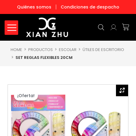
Ir
Quiénes somos
Condiciones de despacho
al
contenido
Carr
HOME
PRODUCTOS
ESCOLAR
ÚTILES DE ESCRITORIO
SET REGLAS FLEXIBLES 20CM
¡Oferta!