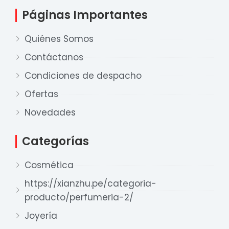
Páginas Importantes
Quiénes Somos
Contáctanos
Condiciones de despacho
Ofertas
Nuestro equipo de ventas está aquí
para responder a sus preguntas. ¡Lo
Novedades
ayudaremos con gusto!
Categorías
Ventas Provincia
Cosmética
Xian Zhu
https://xianzhu.pe/categoria-
Disponible
producto/perfumeria-2/
Ventas Lima 1
Joyería
Xian Zhu
Disponible