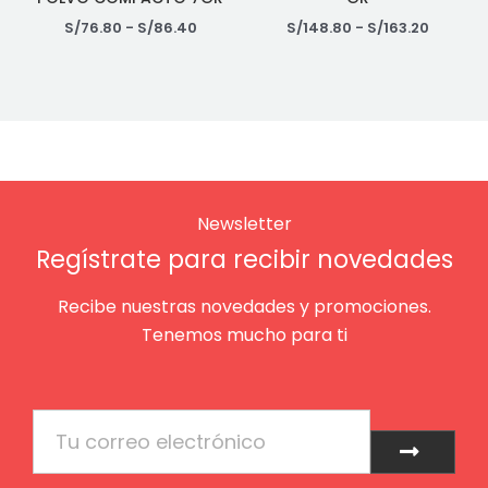
S/
76.80
-
S/
86.40
S/
148.80
-
S/
163.20
Newsletter
Regístrate para recibir novedades
Recibe nuestras novedades y promociones.
Tenemos mucho para ti
Email
Enviar