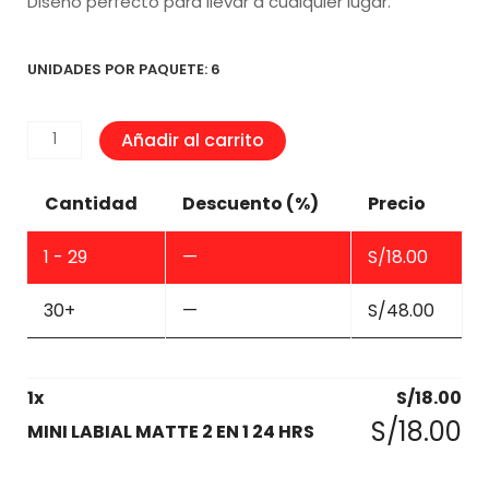
Diseño perfecto para llevar a cualquier lugar.
UNIDADES POR PAQUETE: 6
MINI
Añadir al carrito
LABIAL
MATTE
Cantidad
Descuento (%)
Precio
2
EN
1 - 29
—
S/
18.00
1
24
30+
—
S/
48.00
HRS
cantidad
1
x
S/
18.00
S/
18.00
MINI LABIAL MATTE 2 EN 1 24 HRS