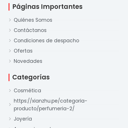
Páginas Importantes
Quiénes Somos
Contáctanos
Condiciones de despacho
Ofertas
Nuestro equipo de ventas está aquí
para responder a sus preguntas. ¡Lo
Novedades
ayudaremos con gusto!
Categorías
Ventas Provincia
Cosmética
Xian Zhu
Disponible
https://xianzhu.pe/categoria-
producto/perfumeria-2/
Ventas Lima 1
Xian Zhu
Joyería
Disponible