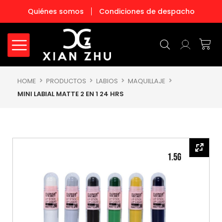
Ir
Quiénes somos
Condiciones de despacho
al
contenido
Carr
HOME
PRODUCTOS
LABIOS
MAQUILLAJE
MINI LABIAL MATTE 2 EN 1 24 HRS