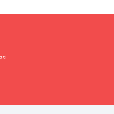
 ti
Nuestro equipo de ventas está aquí
para responder a sus preguntas. ¡Lo
ayudaremos con gusto!