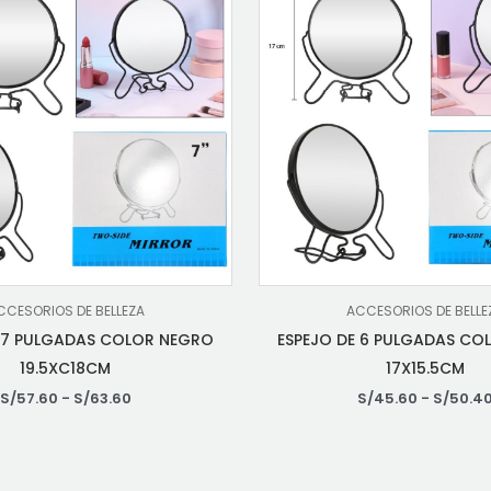
CCESORIOS DE BELLEZA
ACCESORIOS DE BELLE
E 7 PULGADAS COLOR NEGRO
ESPEJO DE 6 PULGADAS CO
19.5XC18CM
17X15.5CM
S/
57.60
-
S/
63.60
S/
45.60
-
S/
50.4