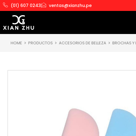
Ir
(01) 607 0243
ventas@xianzhu.pe
al
contenido
HOME
PRODUCTOS
ACCESORIOS DE BELLEZA
BROCHAS Y