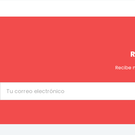
R
Recibe 
Email