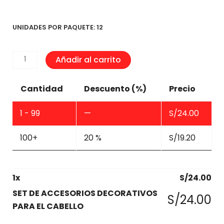
UNIDADES POR PAQUETE: 12
SET
Añadir al carrito
DE
ACCESORIOS
Cantidad
Descuento (%)
Precio
DECORATIVOS
PARA
1 - 99
—
S/
24.00
EL
CABELLO
100+
20 %
S/
19.20
cantidad
1
x
S/
24.00
SET DE ACCESORIOS DECORATIVOS
S/
24.00
PARA EL CABELLO