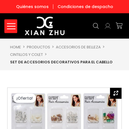
Ir
Quiénes somos
Condiciones de despacho
al
contenido
Carr
HOME
PRODUCTOS
ACCESORIOS DE BELLEZA
CINTILLOS Y COLET
SET DE ACCESORIOS DECORATIVOS PARA EL CABELLO
¡Oferta!