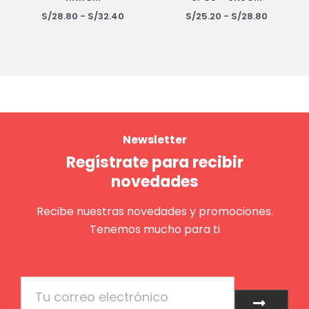
S/
28.80
-
S/
32.40
S/
25.20
-
S/
28.80
Newsletter
Regístrate para recibir
novedades
Recibe nuestras novedades y promociones.
Tenemos mucho para ti
Email
Enviar