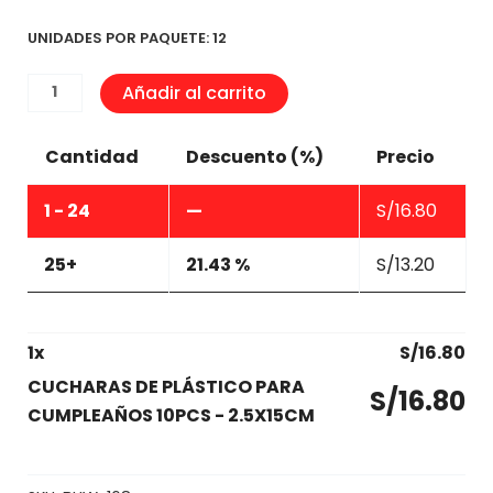
UNIDADES POR PAQUETE: 12
CUCHARAS
Añadir al carrito
DE
PLÁSTICO
Cantidad
Descuento (%)
Precio
PARA
CUMPLEAÑOS
1 - 24
—
S/
16.80
10PCS
-
25+
21.43 %
S/
13.20
2.5X15CM
cantidad
1
x
S/
16.80
CUCHARAS DE PLÁSTICO PARA
S/
16.80
CUMPLEAÑOS 10PCS - 2.5X15CM