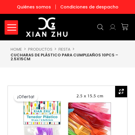
Ir
Quiénes somos
Condiciones de despacho
al
contenido
Carr
HOME
PRODUCTOS
FIESTA
CUCHARAS DE PLÁSTICO PARA CUMPLEAÑOS 10PCS –
2.5X15CM
¡Oferta!