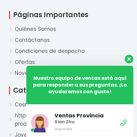
Páginas Importantes
Quiénes Somos
Contáctanos
Condiciones de despacho
Ofertas
Nuestro equipo de ventas está aquí
para responder a sus preguntas. ¡Lo
Novedades
ayudaremos con gusto!
Categorías
Ventas Provincia
Cosmética
Xian Zhu
Disponible
https://xianzhu.pe/categoria-
producto/perfumeria-2/
Ventas Lima 1
Xian Zhu
Joyería