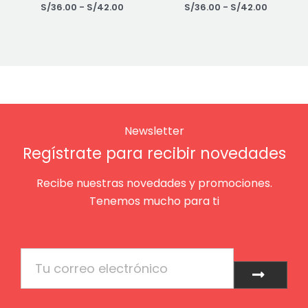
S/
36.00
-
S/
42.00
S/
36.00
-
S/
42.00
Newsletter
Regístrate para recibir novedades
Recibe nuestras novedades y promociones.
Tenemos mucho para ti
Email
Enviar