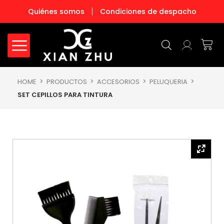
Ir
Quiénes somos
Condiciones de despacho
al
contenido
Carr
HOME
PRODUCTOS
ACCESORIOS
PELUQUERIA
SET CEPILLOS PARA TINTURA