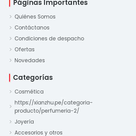
Páginas Importantes
Quiénes Somos
Contáctanos
Condiciones de despacho
Ofertas
Novedades
Nuestro equipo de ventas está aquí
Categorías
para responder a sus preguntas. ¡Lo
ayudaremos con gusto!
Cosmética
https://xianzhu.pe/categoria-
Ventas Provincia
producto/perfumeria-2/
Xian Zhu
Joyería
Disponible
Accesorios y otros
Ventas Lima 1