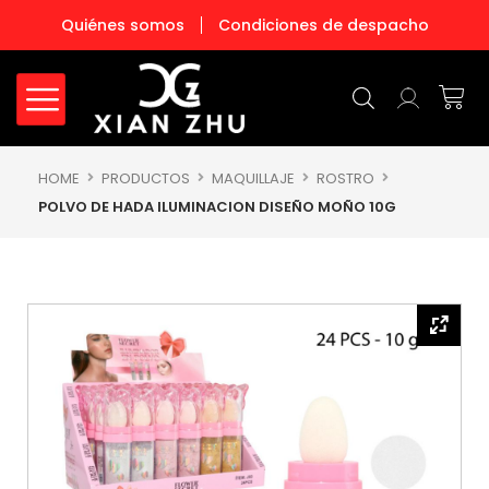
Ir
Quiénes somos
Condiciones de despacho
al
contenido
Carr
HOME
PRODUCTOS
MAQUILLAJE
ROSTRO
POLVO DE HADA ILUMINACION DISEÑO MOÑO 10G