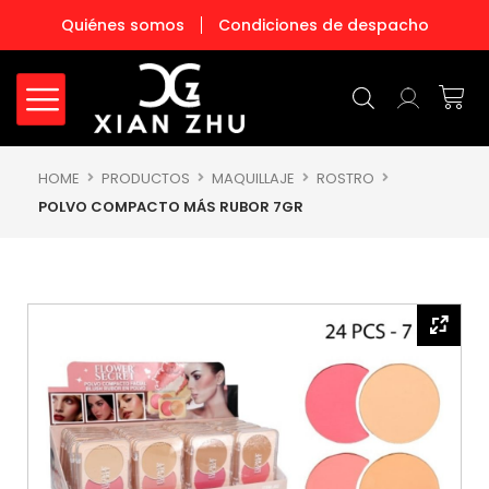
Ir
Quiénes somos
Condiciones de despacho
al
contenido
Carr
HOME
PRODUCTOS
MAQUILLAJE
ROSTRO
POLVO COMPACTO MÁS RUBOR 7GR