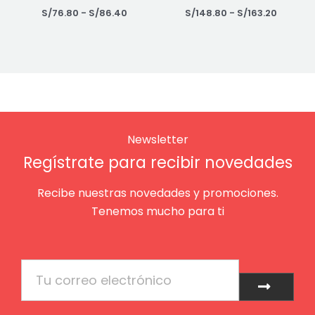
S/
76.80
-
S/
86.40
S/
148.80
-
S/
163.20
Newsletter
Regístrate para recibir novedades
Recibe nuestras novedades y promociones.
Tenemos mucho para ti
Email
Enviar