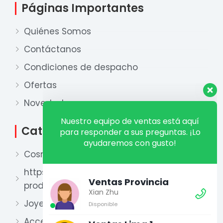
Páginas Importantes
Quiénes Somos
Contáctanos
Condiciones de despacho
Ofertas
Nuestro equipo de ventas está aquí
para responder a sus preguntas. ¡Lo
Novedades
ayudaremos con gusto!
Categorías
Ventas Provincia
Cosmética
Xian Zhu
Disponible
https://xianzhu.pe/categoria-
producto/perfumeria-2/
Ventas Lima 1
Xian Zhu
Joyería
Disponible
Accesorios y otros