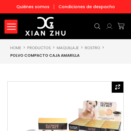
Ir
Quiénes somos
Condiciones de despacho
al
contenido
Carr
HOME
PRODUCTOS
MAQUILLAJE
ROSTRO
POLVO COMPACTO CAJA AMARILLA