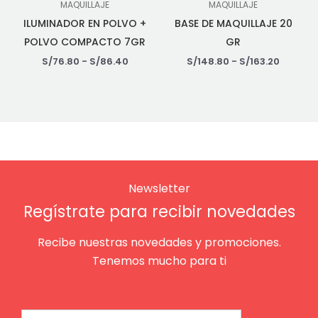
MAQUILLAJE
MAQUILLAJE
ILUMINADOR EN POLVO +
BASE DE MAQUILLAJE 20
POLVO COMPACTO 7GR
GR
S/
76.80
-
S/
86.40
S/
148.80
-
S/
163.20
Newsletter
Regístrate para recibir novedades
Recibe nuestras novedades y promociones.
Tenemos mucho para ti
Email