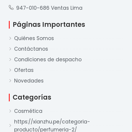
947-010-686 Ventas Lima
Páginas Importantes
Quiénes Somos
Contáctanos
Condiciones de despacho
Ofertas
Novedades
Nuestro equipo de ventas está aquí
Categorías
para responder a sus preguntas. ¡Lo
ayudaremos con gusto!
Cosmética
https://xianzhu.pe/categoria-
Ventas Provincia
producto/perfumeria-2/