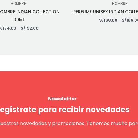
HOMBRE
HOMBRE
HOMBRE INDIAN COLLECTION
PERFUME UNISEX INDIAN COLL
100ML
S/
168.00
-
S/
186.0
S/
174.00
-
S/
192.00
Newsletter
egístrate para recibir novedades
nuestras novedades y promociones. Tenemos mucho para