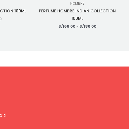
HOMBRE
ECTION 100ML
PERFUME HOMBRE INDIAN COLLECTION
100ML
0
S/
168.00
-
S/
186.00
 ti