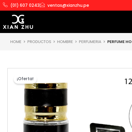
Ir
(01) 607 0243
ventas@xianzhu.pe
al
contenido
HOME
PRODUCTOS
HOMBRE
PERFUMERIA
PERFUME HO
¡Oferta!