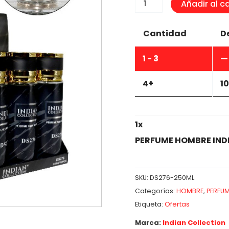
PERFUME
Añadir al ca
HOMBRE
INDIAN
Cantidad
D
COLLECTION
250ML
1 - 3
—
cantidad
4+
10
1
x
PERFUME HOMBRE IND
SKU:
DS276-250ML
Categorías:
HOMBRE
,
PERFUM
Etiqueta:
Ofertas
Marca:
Indian Collection