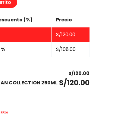
rrito
escuento (%)
Precio
S/
120.00
 %
S/
108.00
S/
120.00
S/
120.00
IAN COLLECTION 250ML
ERIA