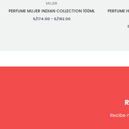
MUJER
PERFUME MUJER INDIAN COLLECTION 100ML
PERFUME 
S/
174.00
-
S/
192.00
R
Recibe 