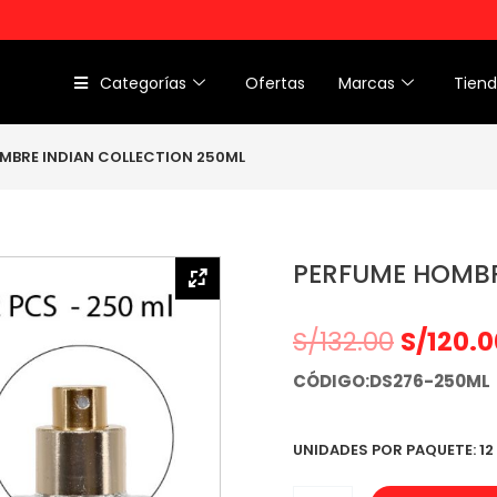
Categorías
Ofertas
Marcas
Tien
MBRE INDIAN COLLECTION 250ML
PERFUME HOMBR
S/
132.00
S/
120.0
CÓDIGO:DS276-250ML
UNIDADES POR PAQUETE: 12