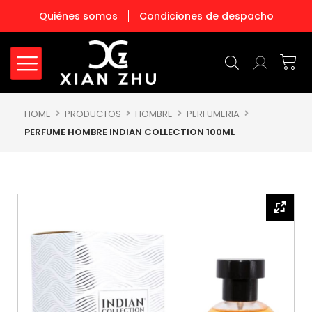
Ir
Quiénes somos
Condiciones de despacho
al
contenido
Carr
HOME
PRODUCTOS
HOMBRE
PERFUMERIA
PERFUME HOMBRE INDIAN COLLECTION 100ML