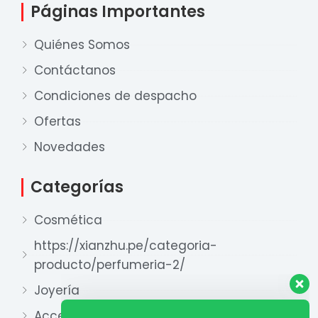
Páginas Importantes
Quiénes Somos
Contáctanos
Condiciones de despacho
Ofertas
Nuestro equipo de ventas está aquí
para responder a sus preguntas. ¡Lo
Novedades
ayudaremos con gusto!
Categorías
Ventas Provincia
Cosmética
Xian Zhu
Disponible
https://xianzhu.pe/categoria-
producto/perfumeria-2/
Ventas Lima 1
Xian Zhu
Joyería
Disponible
Accesorios y otros