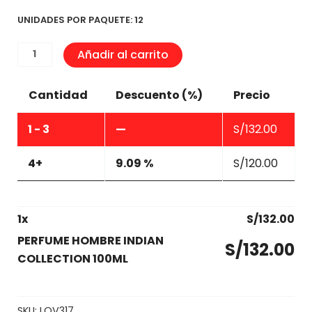
UNIDADES POR PAQUETE: 12
PERFUME
Añadir al carrito
HOMBRE
INDIAN
Cantidad
Descuento (%)
Precio
COLLECTION
100ML
1 - 3
—
S/
132.00
cantidad
4+
9.09 %
S/
120.00
1
x
S/
132.00
PERFUME HOMBRE INDIAN
S/
132.00
COLLECTION 100ML
SKU:
LOV317