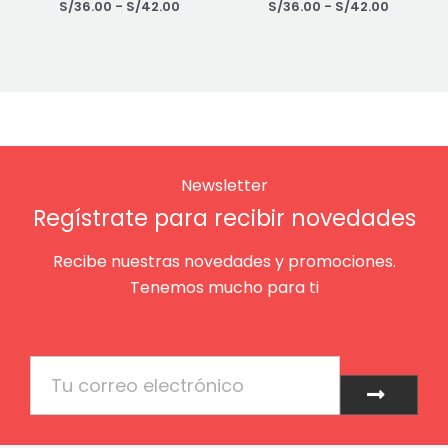
S/
36.00
-
S/
42.00
S/
36.00
-
S/
42.00
Newsletter
Regístrate para recibir novedades
Recibe nuestras novedades y promociones.
Tenemos mucho para ti
Email
Enviar