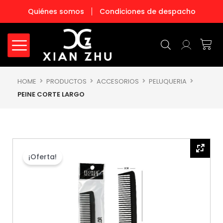
Ir
Quiénes somos
Condiciones de despacho
al
contenido
Carr
HOME
PRODUCTOS
ACCESORIOS
PELUQUERIA
PEINE CORTE LARGO
¡Oferta!