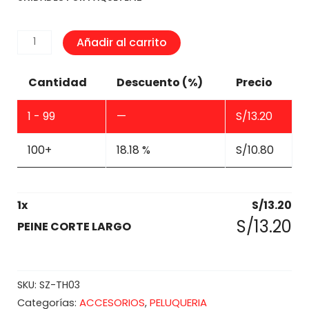
PEINE
Añadir al carrito
CORTE
LARGO
Cantidad
Descuento (%)
Precio
cantidad
1 - 99
—
S/
13.20
100+
18.18 %
S/
10.80
1
x
S/
13.20
S/
13.20
PEINE CORTE LARGO
SKU:
SZ-TH03
ACCESORIOS
PELUQUERIA
Categorías:
,