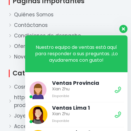
Páginas Importantes
Quiénes Somos
Contáctanos
Condiciones de despacho
Ofertas
Nuestro equipo de ventas está aquí
para responder a sus preguntas. ¡Lo
Novedades
ayudaremos con gusto!
Categorías
Ventas Provincia
Cosmética
Xian Zhu
Disponible
https://xianzhu.pe/categoria-
producto/perfumeria-2/
Ventas Lima 1
Xian Zhu
Joyería
Disponible
Accesorios y otros