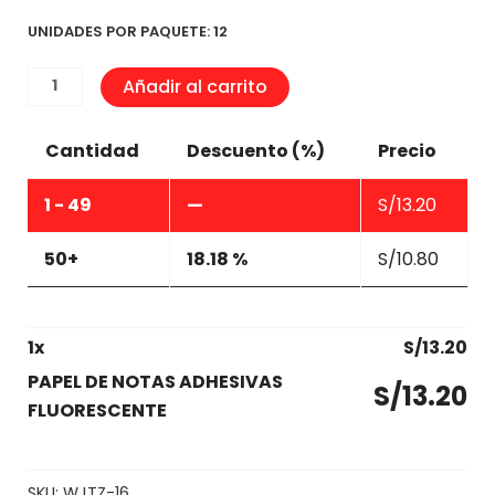
UNIDADES POR PAQUETE: 12
PAPEL
Añadir al carrito
DE
NOTAS
Cantidad
Descuento (%)
Precio
ADHESIVAS
FLUORESCENTE
1 - 49
—
S/
13.20
cantidad
50+
18.18 %
S/
10.80
1
x
S/
13.20
PAPEL DE NOTAS ADHESIVAS
S/
13.20
FLUORESCENTE
SKU:
WJTZ-16