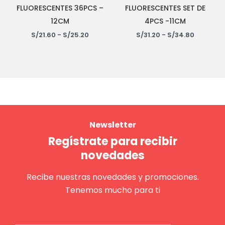
FLUORESCENTES 36PCS –
FLUORESCENTES SET DE
12CM
4PCS -11CM
S/
21.60
-
S/
25.20
S/
31.20
-
S/
34.80
Newsletter
Regístrate para recibir
novedades
Recibe nuestras novedades y promociones.
Tenemos mucho para ti