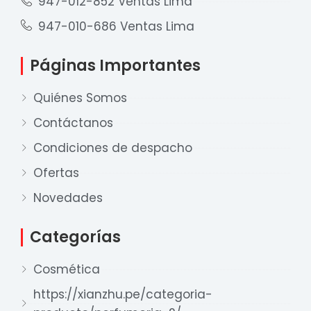
947-012-852 Ventas Lima
947-010-686 Ventas Lima
Páginas Importantes
Quiénes Somos
Contáctanos
Condiciones de despacho
Ofertas
Nuestro equipo de ventas está aquí
para responder a sus preguntas. ¡Lo
Novedades
ayudaremos con gusto!
Categorías
Ventas Provincia
Cosmética
Xian Zhu
Disponible
https://xianzhu.pe/categoria-