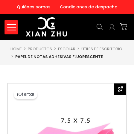
Ir
Quiénes somos
Condiciones de despacho
al
contenido
Carr
HOME
PRODUCTOS
ESCOLAR
ÚTILES DE ESCRITORIO
PAPEL DE NOTAS ADHESIVAS FLUORESCENTE
¡Oferta!