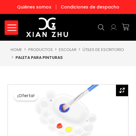
Ir
Quiénes somos
Condiciones de despacho
al
contenido
Carr
HOME
PRODUCTOS
ESCOLAR
ÚTILES DE ESCRITORIO
PALETA PARA PINTURAS
¡Oferta!