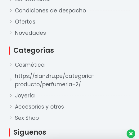
Condiciones de despacho
Ofertas
Nuestro equipo de ventas está aquí
para responder a sus preguntas. ¡Lo
Novedades
ayudaremos con gusto!
Categorías
Ventas Provincia
Cosmética
Xian Zhu
Disponible
https://xianzhu.pe/categoria-
producto/perfumeria-2/
Ventas Lima 1
Xian Zhu
Joyería
Disponible
Accesorios y otros
Ventas Lima 2
Sex Shop
Xian Zhu
Disponible
Síguenos