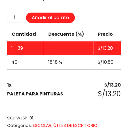
PALETA
Añadir al carrito
PARA
PINTURAS
Cantidad
Descuento (%)
Precio
cantidad
1 - 39
—
S/
13.20
40+
18.18 %
S/
10.80
1
x
S/
13.20
S/
13.20
PALETA PARA PINTURAS
SKU:
WJSP-01
ESCOLAR
ÚTILES DE ESCRITORIO
Categorías:
,