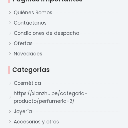
Quiénes Somos
Contáctanos
Condiciones de despacho
Ofertas
Nuestro equipo de ventas está aquí
para responder a sus preguntas. ¡Lo
Novedades
ayudaremos con gusto!
Categorías
Ventas Provincia
Cosmética
Xian Zhu
https://xianzhu.pe/categoria-
Disponible
producto/perfumeria-2/
Ventas Lima 1
Xian Zhu
Joyería
Disponible
Accesorios y otros