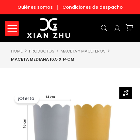
Ir
Quiénes somos
Condiciones de despacho
al
contenido
Carr
HOME
PRODUCTOS
MACETA Y MACETEROS
MACETA MEDIANA 16.5 X 14CM
¡Oferta!