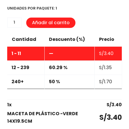
UNIDADES POR PAQUETE: 1
MACETA
Añadir al carrito
DE
PLÁSTICO
Cantidad
Descuento (%)
Precio
-
VERDE
1 - 11
—
S/
3.40
14X19.5CM
cantidad
12 - 239
60.29 %
S/
1.35
240+
50 %
S/
1.70
1
x
S/
3.40
MACETA DE PLÁSTICO -VERDE
S/
3.40
14X19.5CM