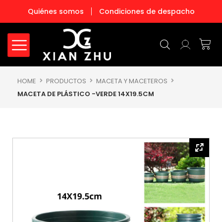
Ir
Quiénes somos
Condiciones de despacho
al
contenido
Carr
HOME
PRODUCTOS
MACETA Y MACETEROS
MACETA DE PLÁSTICO -VERDE 14X19.5CM