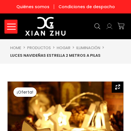
Ir
Quiénes somos
Condiciones de despacho
al
contenido
Carr
HOME
PRODUCTOS
HOGAR
ILUMINACIÓN
LUCES NAVIDEÑAS ESTRELLA 2 METROS A PILAS
¡Oferta!