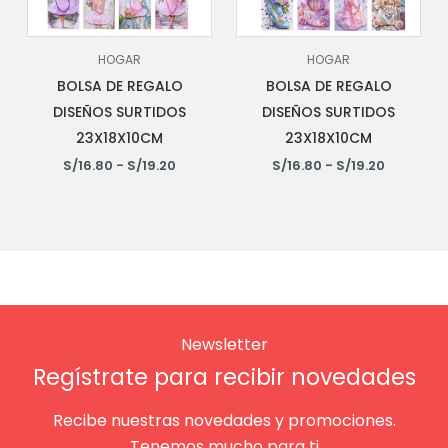
HOGAR
HOGAR
BOLSA DE REGALO
BOLSA DE REGALO
DISEÑOS SURTIDOS
DISEÑOS SURTIDOS
23X18X10CM
23X18X10CM
S/
16.80
-
S/
19.20
S/
16.80
-
S/
19.20
Newsletter
Regístrate para recibir novedades
Recibe nuestras novedades y promociones.
Tenemos mucho para ti