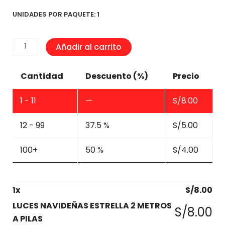
UNIDADES POR PAQUETE: 1
LUCES
Añadir al carrito
NAVIDEÑAS
ESTRELLA
Cantidad
Descuento (%)
Precio
2
METROS
1 - 11
—
S/
8.00
A
PILAS
12 - 99
37.5 %
S/
5.00
cantidad
100+
50 %
S/
4.00
1
x
S/
8.00
LUCES NAVIDEÑAS ESTRELLA 2 METROS
S/
8.00
A PILAS