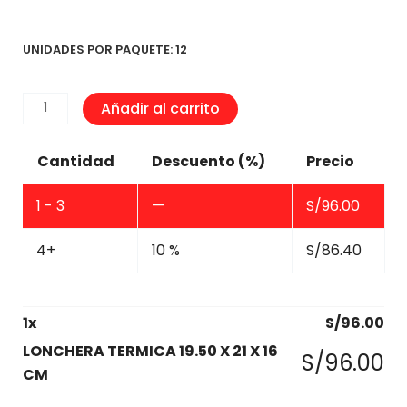
UNIDADES POR PAQUETE: 12
LONCHERA
Añadir al carrito
TERMICA
19.50
Cantidad
Descuento (%)
Precio
X
21
1 - 3
—
S/
96.00
X
16
4+
10 %
S/
86.40
CM
cantidad
1
x
S/
96.00
LONCHERA TERMICA 19.50 X 21 X 16
S/
96.00
CM