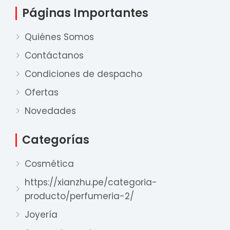
Páginas Importantes
Quiénes Somos
Contáctanos
Condiciones de despacho
Ofertas
Nuestro equipo de ventas está aquí
para responder a sus preguntas. ¡Lo
Novedades
ayudaremos con gusto!
Categorías
Ventas Provincia
Cosmética
Xian Zhu
Disponible
https://xianzhu.pe/categoria-
producto/perfumeria-2/
Ventas Lima 1
Xian Zhu
Joyería
Disponible