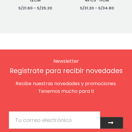
12CM
4PCS -11CM
S/
21.60
-
S/
25.20
S/
31.20
-
S/
34.80
Newsletter
Regístrate para recibir novedades
Recibe nuestras novedades y promociones.
Tenemos mucho para ti
Email
Enviar