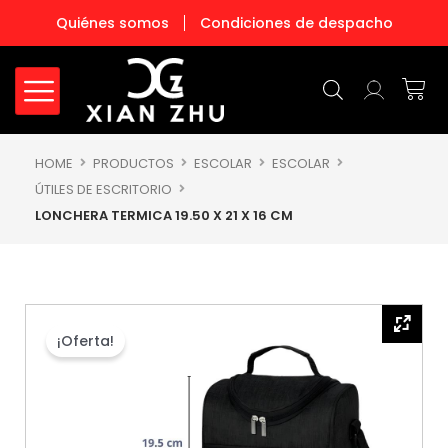
Ir
Quiénes somos
Condiciones de despacho
al
contenido
Carr
HOME
PRODUCTOS
ESCOLAR
ESCOLAR
ÚTILES DE ESCRITORIO
LONCHERA TERMICA 19.50 X 21 X 16 CM
¡Oferta!