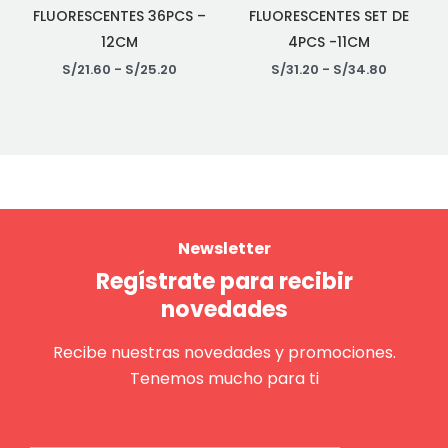
FLUORESCENTES 36PCS –
FLUORESCENTES SET DE
12CM
4PCS -11CM
S/
21.60
-
S/
25.20
S/
31.20
-
S/
34.80
Newsletter
Regístrate para recibir
novedades
Recibe nuestras novedades y promociones.
Tenemos mucho para ti