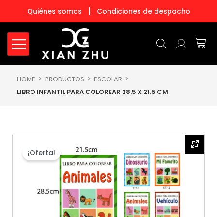
Ir
Quiénes somos
Condiciones de despacho
al
contenido
Carr
HOME
PRODUCTOS
ESCOLAR
LIBRO INFANTIL PARA COLOREAR 28.5 X 21.5 CM
¡Oferta!