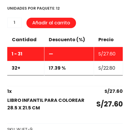
UNIDADES POR PAQUETE: 12
LIBRO
Añadir al carrito
INFANTIL
PARA
Cantidad
Descuento (%)
Precio
COLOREAR
28.5
1 - 31
—
S/
27.60
X
21.5
32+
17.39 %
S/
22.80
CM
cantidad
1
x
S/
27.60
LIBRO INFANTIL PARA COLOREAR
S/
27.60
28.5 X 21.5 CM
SKU:
WJET-9