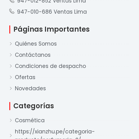
947-012-852 Ventas Lima
947-010-686 Ventas Lima
Páginas Importantes
Quiénes Somos
Contáctanos
Condiciones de despacho
Ofertas
Nuestro equipo de ventas está aquí
Novedades
para responder a sus preguntas. ¡Lo
ayudaremos con gusto!
Categorías
Cosmética
Ventas Provincia
Xian Zhu
https://xianzhu.pe/categoria-
Disponible